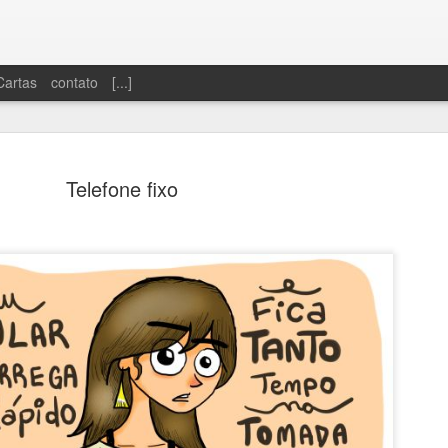
Cartas
contato
[...]
Telefone fixo
Dinheiro sobrando
Só se vive uma 