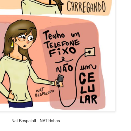
Vai beber ág
Acordar cedo no domingo
Nat Bespaloff - NATirinhas