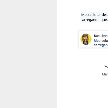
Meu celular des
carregando que..
Fera que é minha al
Po
Mar