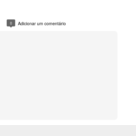
0
Adicionar um comentário
Fogueira
Sem floreio