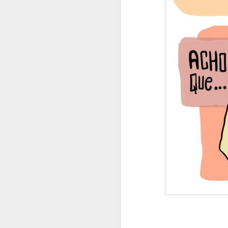
Quando peço conselhos
Comida dá energia
Causar certezas