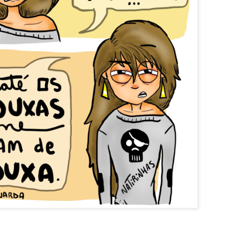
Vai beber ág
Acordar cedo no domingo