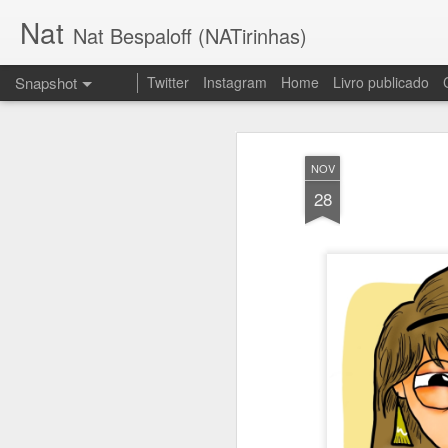
Nat
Nat Bespaloff (NATirinhas)
Snapshot
Twitter
Instagram
Home
Livro publicado
NOV
28
Insônia
Brava!