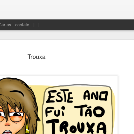
Cartas
contato
[...]
Trouxa
Dinheiro sobrando
Só se vive uma 