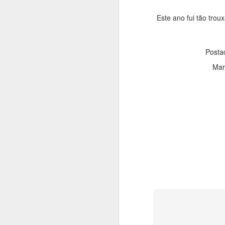
Este ano fui tão tro
Posta
Mar
Fera que é minha al