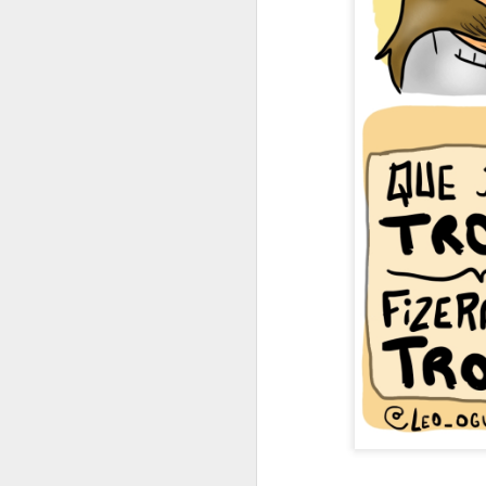
Quando peço conselhos
Comida dá energia
Causar certezas