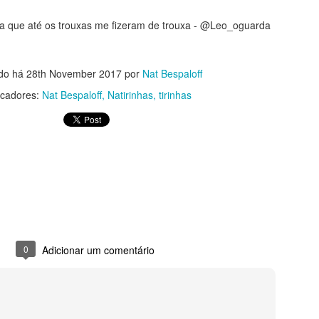
Sou o lugar extraordinário
uxa que até os trouxas me fizeram de trouxa - @Leo_oguarda
do há
28th November 2017
por
Nat Bespaloff
cadores:
Nat Bespaloff
Natirinhas
tirinhas
ma
Imensidão
0
Adicionar um comentário