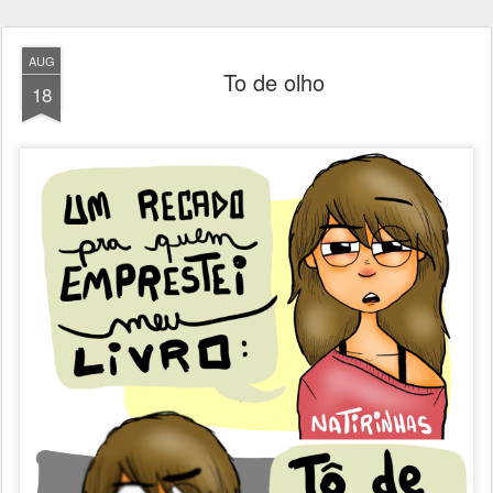
AUG
To de olho
18