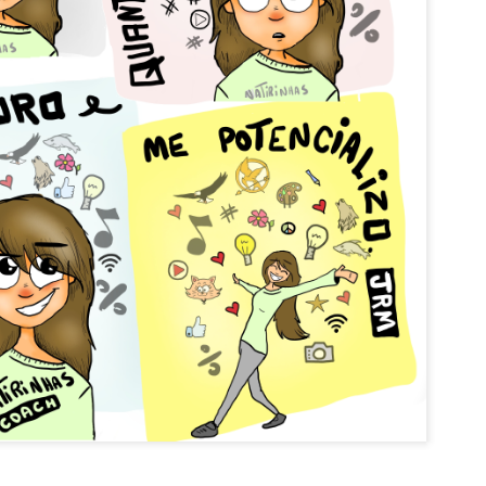
Vai beber ág
Acordar cedo no domingo