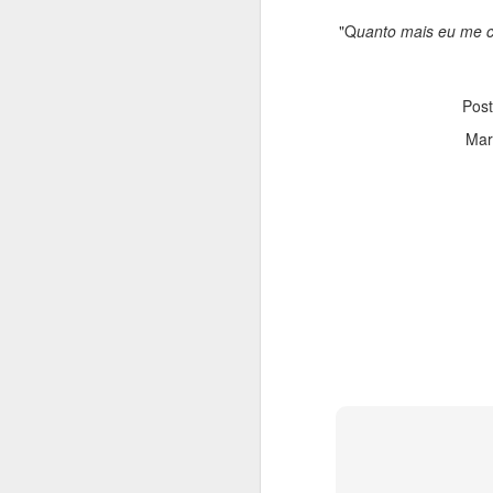
"Q
uanto mais eu me c
Pos
Mar
Fera que é minha al