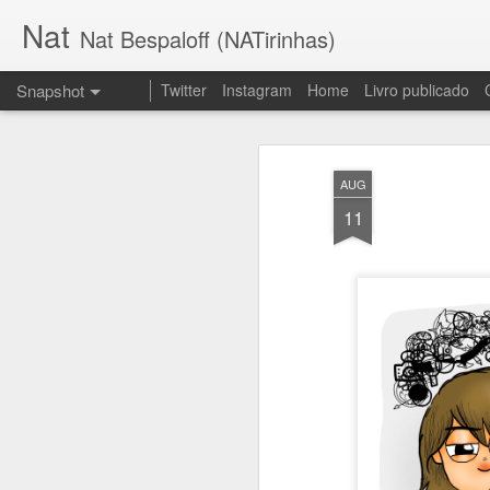
Nat
Nat Bespaloff (NATirinhas)
Snapshot
Twitter
Instagram
Home
Livro publicado
AUG
11
Insônia
Brava!