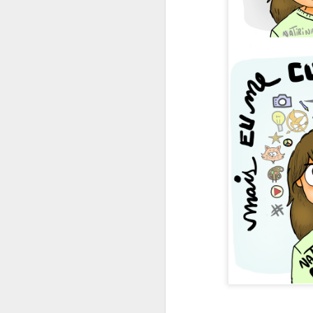
Quando peço conselhos
Comida dá energia
Causar certezas