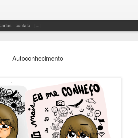
Cartas
contato
[...]
Autoconhecimento
Dinheiro sobrando
Só se vive uma 