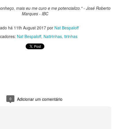
Sou o lugar extraordinário
onheço, mais eu me curo e me potencializo." - José Roberto
Marques - IBC
tado há
11th August 2017
por
Nat Bespaloff
cadores:
Nat Bespaloff
Natirinhas
tirinhas
ma
Imensidão
0
Adicionar um comentário