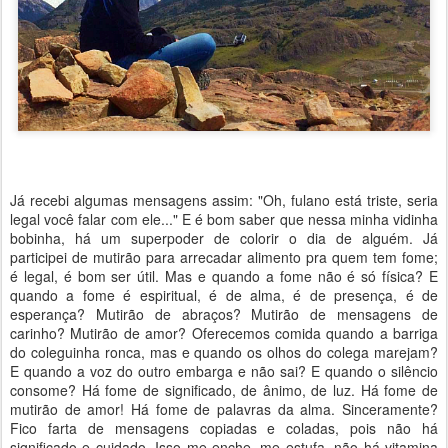
Já recebi algumas mensagens assim: "Oh, fulano está triste, seria
legal você falar com ele..." E é bom saber que nessa minha vidinha
bobinha, há um superpoder de colorir o dia de alguém. Já
participei de mutirão para arrecadar alimento pra quem tem fome;
é legal, é bom ser útil. Mas e quando a fome não é só física? E
quando a fome é espiritual, é de alma, é de presença, é de
esperança? Mutirão de abraços? Mutirão de mensagens de
carinho? Mutirão de amor? Oferecemos comida quando a barriga
do coleguinha ronca, mas e quando os olhos do colega marejam?
E quando a voz do outro embarga e não sai? E quando o silêncio
consome? Há fome de significado, de ânimo, de luz. Há fome de
mutirão de amor! Há fome de palavras da alma. Sinceramente?
Fico farta de mensagens copiadas e coladas, pois não há
significado e cuidado. Isso me enche, me estufa, não há vitamina