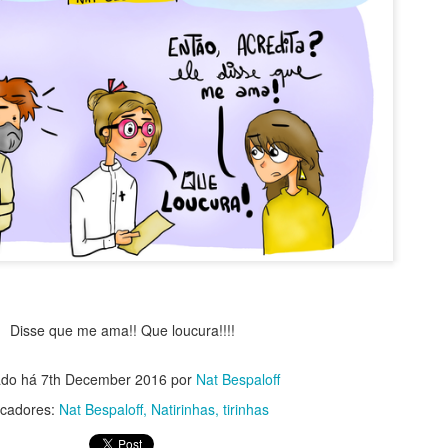
Vai beber ág
Acordar cedo no domingo
Disse que me ama!! Que loucura!!!!
ado há
7th December 2016
por
Nat Bespaloff
cadores:
Nat Bespaloff
Natirinhas
tirinhas