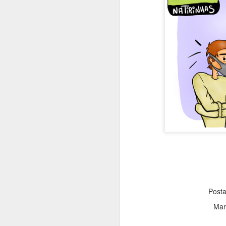
Quando peço conselhos
Comida dá energia
Post
Mar
Causar certezas