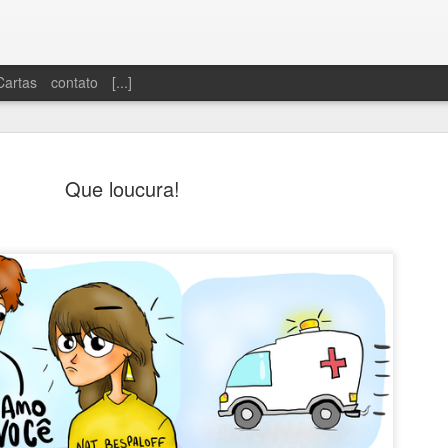
Cartas
contato
[...]
Que loucura!
Dinheiro sobrando
Só se vive uma 