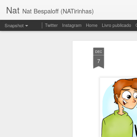
Nat
Nat Bespaloff (NATirinhas)
Snapshot
Twitter
Instagram
Home
Livro publicado
DEC
7
Insônia
Brava!