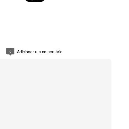
Sou o lugar extraordinário
0
Adicionar um comentário
ma
Imensidão