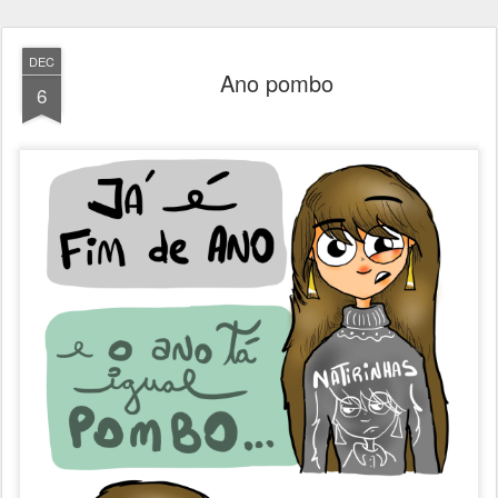
DEC
Ano pombo
6