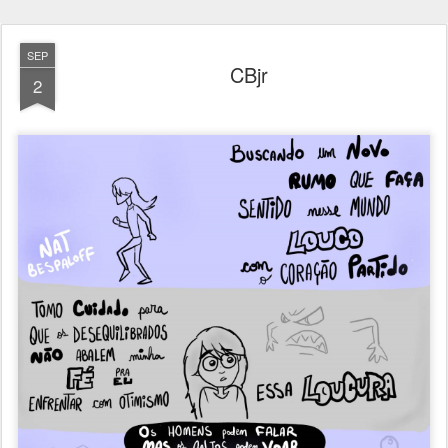
SEP
CBjr
2