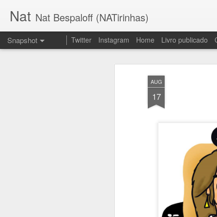
Nat
Nat Bespaloff (NATirinhas)
Snapshot
Twitter
Instagram
Home
Livro publicado
AUG
17
Insônia
Brava!