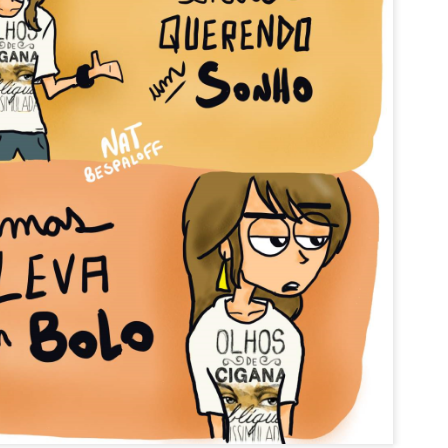
Vai beber ág
Acordar cedo no domingo