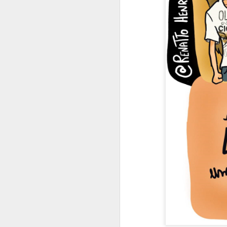
Quando peço conselhos
Comida dá energia
Causar certezas