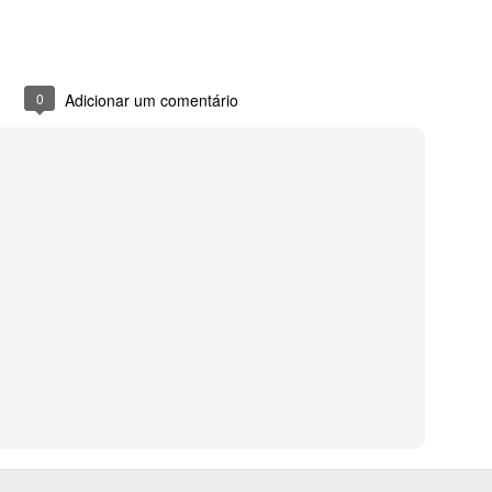
0
Adicionar um comentário
Fogueira
Sem floreio