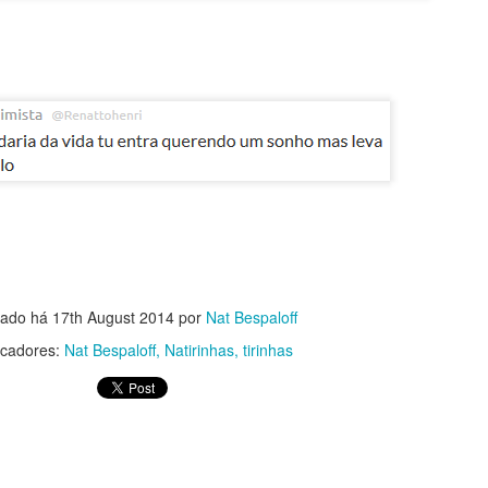
Sou o lugar extraordinário
ma
Imensidão
tado há
17th August 2014
por
Nat Bespaloff
cadores:
Nat Bespaloff
Natirinhas
tirinhas