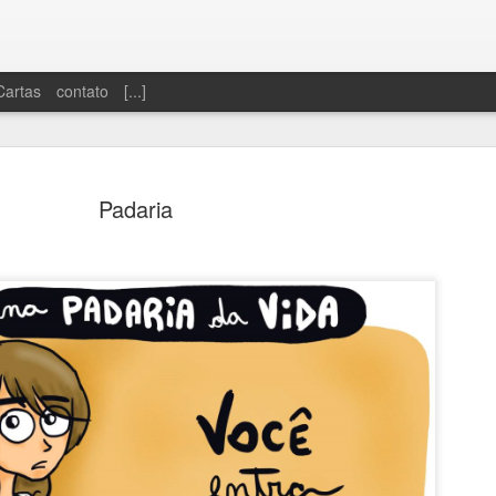
Cartas
contato
[...]
Padaria
Dinheiro sobrando
Só se vive uma 