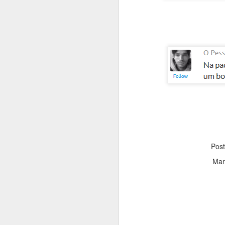
Fera que é minha al
Pos
Mar