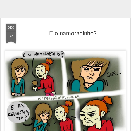
DEC
E o namoradinho?
24