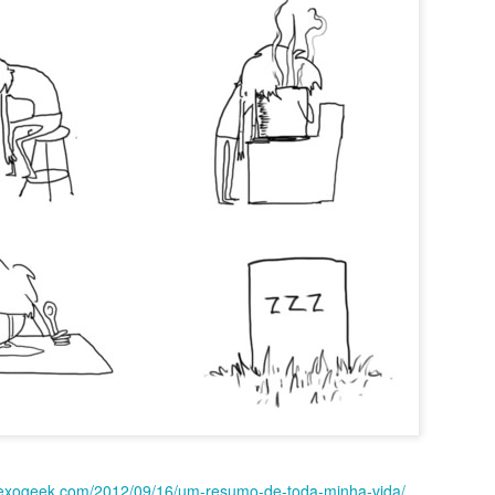
Vai beber ág
Acordar cedo no domingo
lexogeek.com/2012/09/16/um-resumo-de-toda-minha-vida/