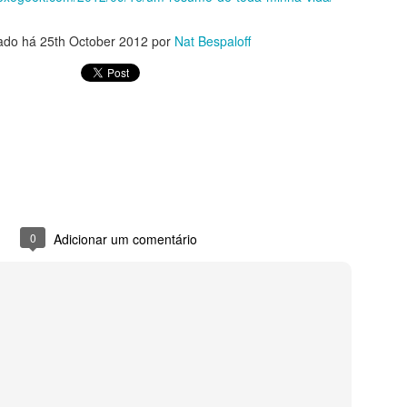
Sou o lugar extraordinário
ado há
25th October 2012
por
Nat Bespaloff
0
Adicionar um comentário
ma
Imensidão