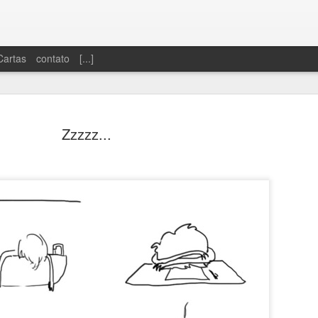
Cartas
contato
[...]
Zzzzz...
Dinheiro sobrando
Só se vive uma 