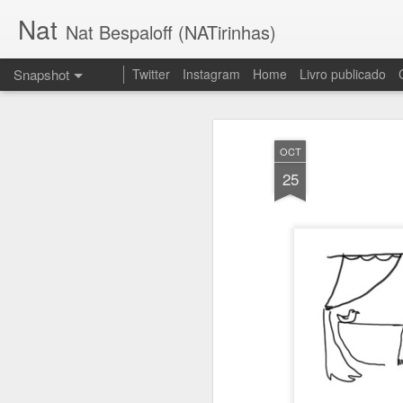
Nat
Nat Bespaloff (NATirinhas)
Snapshot
Twitter
Instagram
Home
Livro publicado
OCT
25
Insônia
Brava!