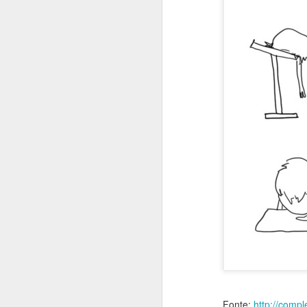
Quando peço conselhos
Comida dá energia
Causar certezas
Fonte:
http://comp